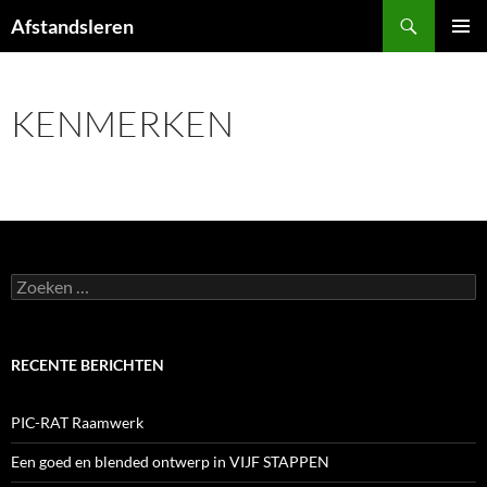
Ga
Zoeken
Afstandsleren
naar
PRIMAI
de
MENU
inhoud
KENMERKEN
Zoeken
naar:
RECENTE BERICHTEN
PIC-RAT Raamwerk
Een goed en blended ontwerp in VIJF STAPPEN