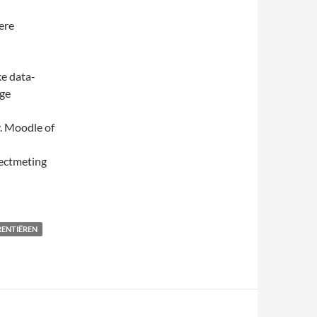
ere
ke data-
ige
. Moodle of
ectmeting
RENTIËREN