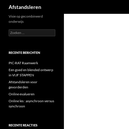
Zoeken
Afstandsleren
Ga
Visie op gecombineerd
onderwijs
naar
de
Zoeken
naar:
inhoud
RECENTE BERICHTEN
PIC-RAT Raamwerk
Een goed en blended ontwerp
in VIJF STAPPEN
Afstandsleren voor
gevorderden
Online evalueren
Online les : asynchroon versus
synchroon
RECENTE REACTIES