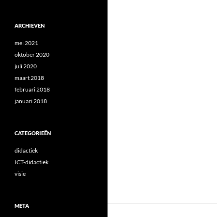
ARCHIEVEN
mei 2021
oktober 2020
juli 2020
maart 2018
februari 2018
januari 2018
CATEGORIEËN
didactiek
ICT-didactiek
visie
META