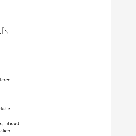
EN
 leren
iatie.
de, inhoud
maken.