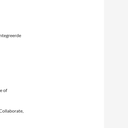
eïntegreerde
e of
Collaborate,