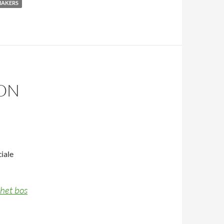
AKERS
OON
iale
 het bos