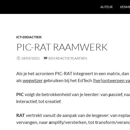
AUTEUR
KENM
ICT-DIDACTIEK
PIC-RAT RAAMWERK
18/05/2021
EEN REACTIE PLAATSEN
Als je het acroniem PIC-RAT integreert in een matrix, dan 
als
wegwijzer
gebruiken bij het EdTech
(her)ontwerpen van
PIC
volgt de betrokkenheid van je leerder: van
p
assief, na
i
nteractief, tot
c
reatief.
RAT
vertrekt vanuit de aanpak van de lesgever: van
r
epla
vervangen, naar
a
mplify/versterken, tot
t
ransform/verand