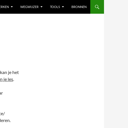
ERKEN
WEGWIJZER
TOOLS
BRONNEN
kan je het
 je les
.
ar
ce/
eren.