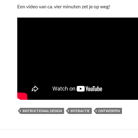
Een video van ca. vier minuten zet je op weg!
INSTRUCTIONAL DESIGN
INTERACTIE
ONTWERPEN