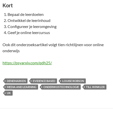
Kort
Bepaal de leerdoelen
Ontwikkel de leerinhoud
Configureer je leeromgeving
Geef je online leercursus
Ook dit onderzoeksartikel volgt tien richtlijnen voor online
onderwijs
https://psyarxiv.com/qdh25/
DENEMARKEN
EVIDENCE BASED
LOUISE ROBSON
MEDIA AND LEARNING
ONDERWIJSTECHNOLOGIE
TILL WINKLER
UK