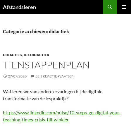
Ga
Zoeken
Afstandsleren
naar
PRIMAI
de
MENU
inhoud
Categorie archieven: didactiek
DIDACTIEK
,
ICT-DIDACTIEK
TIENSTAPPENPLAN
27/07/2020
EEN REACTIE PLAATSEN
Wat leren we van andere ervaringen bij de digitale
transformatie van de lespraktijk?
https://www.linkedin.com/pulse/10-steps-go-digital-your-
teaching-times-crisis-till-winkler