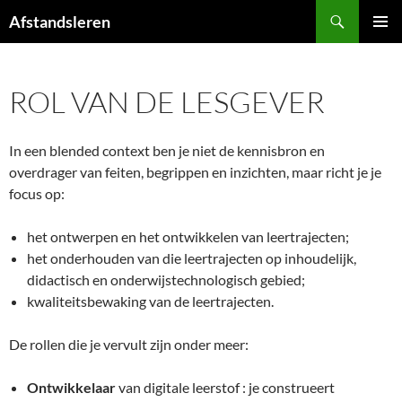
Ga
Zoeken
Afstandsleren
naar
PRIMAI
de
MENU
inhoud
ROL VAN DE LESGEVER
In een blended context ben je niet de kennisbron en
overdrager van feiten, begrippen en inzichten, maar richt je je
focus op:
het ontwerpen en het ontwikkelen van leertrajecten;
het onderhouden van die leertrajecten op inhoudelijk,
didactisch en onderwijstechnologisch gebied;
kwaliteitsbewaking van de leertrajecten.
De rollen die je vervult zijn onder meer:
Ontwikkelaar
van digitale leerstof : je construeert