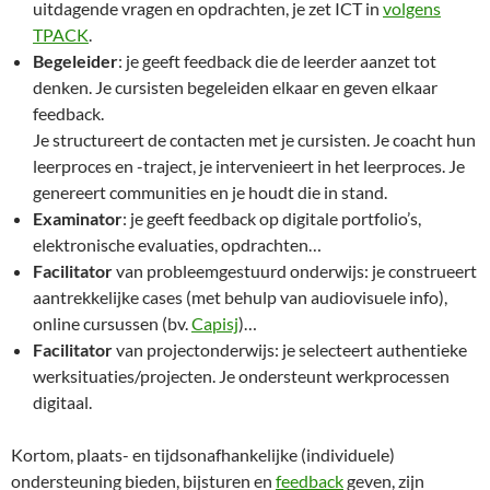
uitdagende vragen en opdrachten, je zet ICT in
volgens
TPACK
.
Begeleider
: je geeft feedback die de leerder aanzet tot
denken. Je cursisten begeleiden elkaar en geven elkaar
feedback.
Je structureert de contacten met je cursisten. Je coacht hun
leerproces en -traject, je intervenieert in het leerproces. Je
genereert communities en je houdt die in stand.
Examinator
: je geeft feedback op digitale portfolio’s,
elektronische evaluaties, opdrachten…
Facilitator
van probleemgestuurd onderwijs: je construeert
aantrekkelijke cases (met behulp van audiovisuele info),
online cursussen (bv.
Capisj
)…
Facilitator
van projectonderwijs: je selecteert authentieke
werksituaties/projecten. Je ondersteunt werkprocessen
digitaal.
Kortom, plaats- en tijdsonafhankelijke (i
ndividuele)
ondersteuning bieden, bijsturen en
feedback
geven, zijn