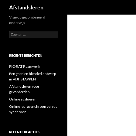
Zoeken
Afstandsleren
Ga
Visie op gecombineerd
onderwijs
naar
de
Zoeken
naar:
inhoud
RECENTE BERICHTEN
PIC-RAT Raamwerk
Een goed en blended ontwerp
in VIJF STAPPEN
Afstandsleren voor
gevorderden
Online evalueren
Online les : asynchroon versus
synchroon
RECENTE REACTIES