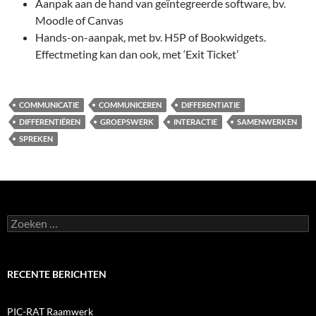
Aanpak aan de hand van geïntegreerde software, bv.
Moodle of Canvas
Hands-on-aanpak, met bv. H5P of Bookwidgets.
Effectmeting kan dan ook, met ‘Exit Ticket’
COMMUNICATIE
COMMUNICEREN
DIFFERENTIATIE
DIFFERENTIËREN
GROEPSWERK
INTERACTIE
SAMENWERKEN
SPREKEN
Zoeken
naar:
RECENTE BERICHTEN
PIC-RAT Raamwerk