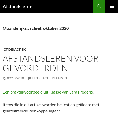
Ga
Zoeken
Afstandsleren
naar
PRIMAI
de
MENU
inhoud
Maandelijks archief: oktober 2020
ICT-DIDACTIEK
AFSTANDSLEREN VOOR
GEVORDERDEN
09/10/2020
EEN REACTIE PLAATSEN
Een praktijkvoorbeeld uit Klasse van Sara Frederix
.
Items die in dit artikel worden belicht en gefileerd met
geïntegreerde webkoppelingen: