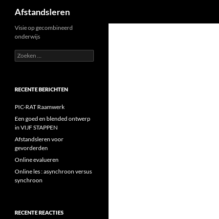
Zoeken
Afstandsleren
Ga
Visie op gecombineerd
onderwijs
naar
de
Zoeken
naar:
inhoud
RECENTE BERICHTEN
PIC-RAT Raamwerk
Een goed en blended ontwerp
in VIJF STAPPEN
Afstandsleren voor
gevorderden
Online evalueren
Online les : asynchroon versus
synchroon
RECENTE REACTIES