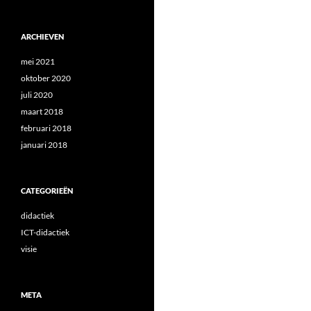
ARCHIEVEN
mei 2021
oktober 2020
juli 2020
maart 2018
februari 2018
januari 2018
CATEGORIEËN
didactiek
ICT-didactiek
visie
META