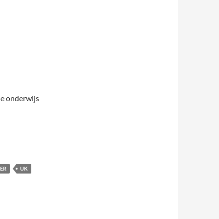
ne onderwijs
LER
UK