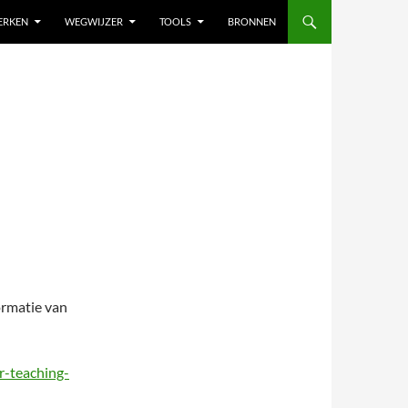
ERKEN
WEGWIJZER
TOOLS
BRONNEN
ormatie van
r-teaching-