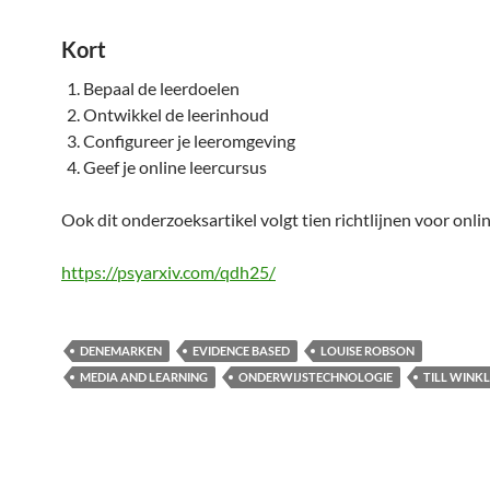
Kort
Bepaal de leerdoelen
Ontwikkel de leerinhoud
Configureer je leeromgeving
Geef je online leercursus
Ook dit onderzoeksartikel volgt tien richtlijnen voor onli
https://psyarxiv.com/qdh25/
DENEMARKEN
EVIDENCE BASED
LOUISE ROBSON
MEDIA AND LEARNING
ONDERWIJSTECHNOLOGIE
TILL WINK