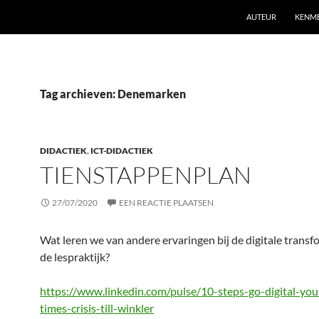
AUTEUR
KENM
Tag archieven: Denemarken
DIDACTIEK
,
ICT-DIDACTIEK
TIENSTAPPENPLAN
27/07/2020
EEN REACTIE PLAATSEN
Wat leren we van andere ervaringen bij de digitale transf
de lespraktijk?
https://www.linkedin.com/pulse/10-steps-go-digital-you
times-crisis-till-winkler