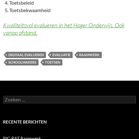
Toetsbeleid
Toetsbekwaamheid
Kwaliteitsvol evalueren in het Hoger Onderwijs. Ook
vanop afstand.
DIGITAAL EVALUEREN
EVALUATIE
RAAMWERK
SCHOOLMAKERS
TOETSEN
Zoeken
naar:
RECENTE BERICHTEN
PIC-RAT Raamwerk