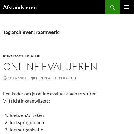
Ga
Zoeken
Afstandsleren
naar
PRIMAI
de
MENU
inhoud
Tag archieven: raamwerk
ICT-DIDACTIEK
,
VISIE
ONLINE EVALUEREN
28/07/2020
EEN REACTIE PLAATSEN
Een kader om je online evaluatie aan te sturen.
Vijf richtingaanwijzers:
Toets en/of taken
Toetsprogramma
Toetsorganisatie