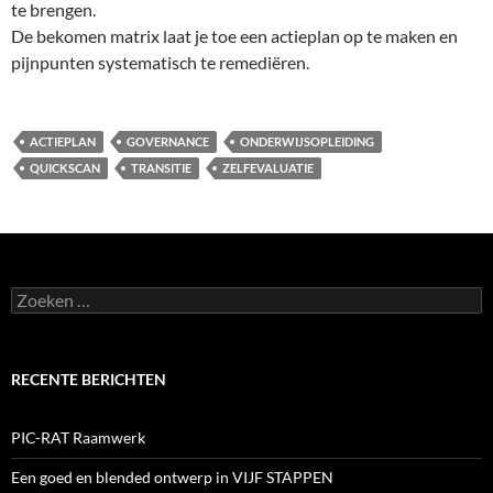
te brengen.
De bekomen matrix laat je toe een actieplan op te maken en
pijnpunten systematisch te remediëren.
ACTIEPLAN
GOVERNANCE
ONDERWIJSOPLEIDING
QUICKSCAN
TRANSITIE
ZELFEVALUATIE
Zoeken
naar:
RECENTE BERICHTEN
PIC-RAT Raamwerk
Een goed en blended ontwerp in VIJF STAPPEN