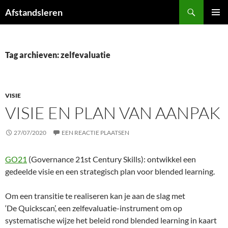
Ga
Zoeken
Afstandsleren
naar
PRIMAI
de
MENU
inhoud
Tag archieven: zelfevaluatie
VISIE
VISIE EN PLAN VAN AANPAK
27/07/2020
EEN REACTIE PLAATSEN
GO21
(Governance 21st Century Skills): ontwikkel een
gedeelde visie en een strategisch plan voor blended learning.
Om een transitie te realiseren kan je aan de slag met
‘De Quickscan’, een zelfevaluatie-instrument om op
systematische wijze het beleid rond blended learning in kaart