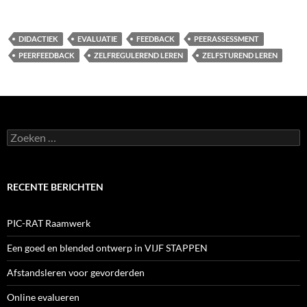
DIDACTIEK
EVALUATIE
FEEDBACK
PEERASSESSMENT
PEERFEEDBACK
ZELFREGULEREND LEREN
ZELFSTUREND LEREN
Zoeken
naar:
RECENTE BERICHTEN
PIC-RAT Raamwerk
Een goed en blended ontwerp in VIJF STAPPEN
Afstandsleren voor gevorderden
Online evalueren