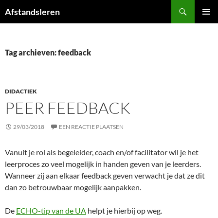
Ga
Zoeken
Afstandsleren
naar
PRIMAI
de
MENU
inhoud
Tag archieven: feedback
DIDACTIEK
PEER FEEDBACK
29/03/2018
EEN REACTIE PLAATSEN
Vanuit je rol als begeleider, coach en/of facilitator wil je het
leerproces zo veel mogelijk in handen geven van je leerders.
Wanneer zij aan elkaar feedback geven verwacht je dat ze dit
dan zo betrouwbaar mogelijk aanpakken.
De
ECHO-tip van de UA
helpt je hierbij op weg.