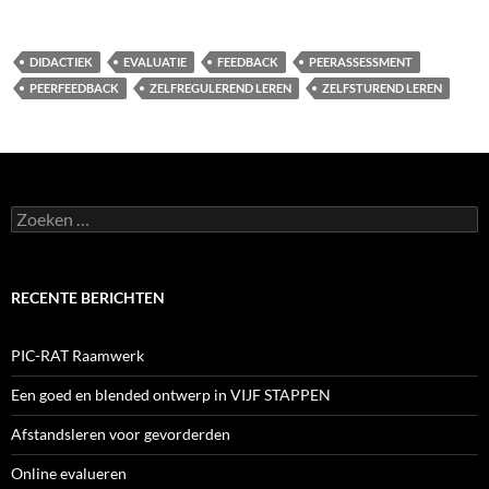
DIDACTIEK
EVALUATIE
FEEDBACK
PEERASSESSMENT
PEERFEEDBACK
ZELFREGULEREND LEREN
ZELFSTUREND LEREN
Zoeken
naar:
RECENTE BERICHTEN
PIC-RAT Raamwerk
Een goed en blended ontwerp in VIJF STAPPEN
Afstandsleren voor gevorderden
Online evalueren