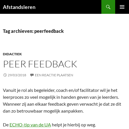
Ga
Zoeken
Afstandsleren
naar
PRIMAI
de
MENU
inhoud
Tag archieven: peerfeedback
DIDACTIEK
PEER FEEDBACK
29/03/2018
EEN REACTIE PLAATSEN
Vanuit je rol als begeleider, coach en/of facilitator wil je het
leerproces zo veel mogelijk in handen geven van je leerders.
Wanneer zij aan elkaar feedback geven verwacht je dat ze dit
dan zo betrouwbaar mogelijk aanpakken.
De
ECHO-tip van de UA
helpt je hierbij op weg.