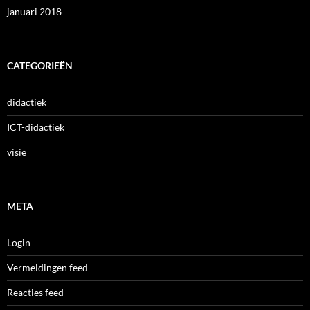
januari 2018
CATEGORIEËN
didactiek
ICT-didactiek
visie
META
Login
Vermeldingen feed
Reacties feed