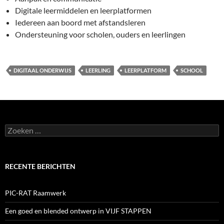
Digitale leermiddelen en leerplatformen
Iedereen aan boord met afstandsleren
Ondersteuning voor scholen, ouders en leerlingen
DIGITAAL ONDERWIJS
LEERLING
LEERPLATFORM
SCHOOL
Zoeken
naar:
RECENTE BERICHTEN
PIC-RAT Raamwerk
Een goed en blended ontwerp in VIJF STAPPEN