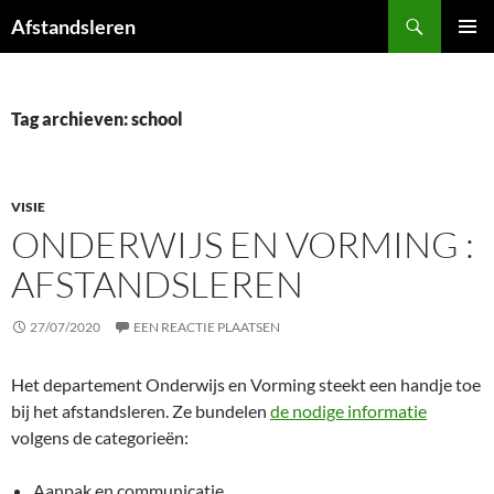
Ga
Zoeken
Afstandsleren
naar
PRIMAI
de
MENU
inhoud
Tag archieven: school
VISIE
ONDERWIJS EN VORMING :
AFSTANDSLEREN
27/07/2020
EEN REACTIE PLAATSEN
Het departement Onderwijs en Vorming steekt een handje toe
bij het afstandsleren. Ze bundelen
de nodige informatie
volgens de categorieën:
Aanpak en communicatie