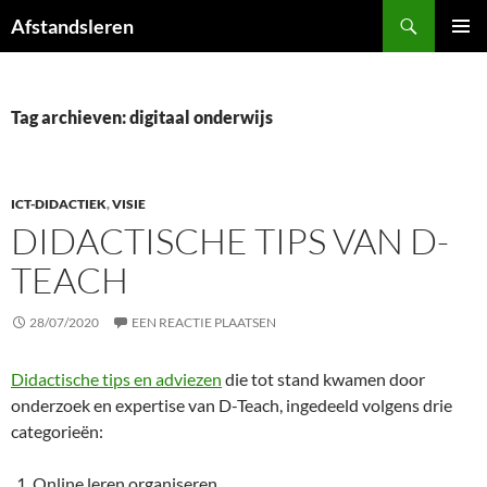
Ga
Zoeken
Afstandsleren
naar
PRIMAI
de
MENU
inhoud
Tag archieven: digitaal onderwijs
ICT-DIDACTIEK
,
VISIE
DIDACTISCHE TIPS VAN D-
TEACH
28/07/2020
EEN REACTIE PLAATSEN
Didactische tips en adviezen
die tot stand kwamen door
onderzoek en expertise van D-Teach, ingedeeld volgens drie
categorieën:
Online leren organiseren