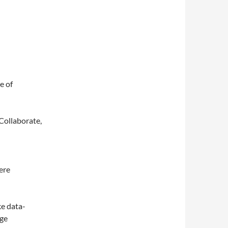
e of
Collaborate,
ere
ke data-
ige