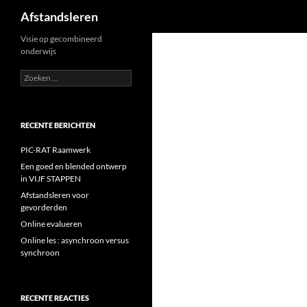
Zoeken
Afstandsleren
Ga
Visie op gecombineerd
onderwijs
naar
de
Zoeken
naar:
inhoud
RECENTE BERICHTEN
PIC-RAT Raamwerk
Een goed en blended ontwerp
in VIJF STAPPEN
Afstandsleren voor
gevorderden
Online evalueren
Online les : asynchroon versus
synchroon
RECENTE REACTIES