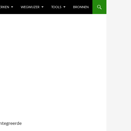
ERKEN
WEGWIJZER
TOOLS
BRONNEN
eïntegreerde