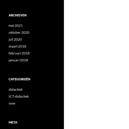
ARCHIEVEN
mei 2021
oktober 2020
juli 2020
maart 2018
februari 2018
januari 2018
CATEGORIEËN
didactiek
ICT-didactiek
visie
META