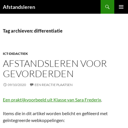
Ga
Zoeken
Afstandsleren
naar
PRIMAI
de
MENU
inhoud
Tag archieven: differentiatie
ICT-DIDACTIEK
AFSTANDSLEREN VOOR
GEVORDERDEN
09/10/2020
EEN REACTIE PLAATSEN
Een praktijkvoorbeeld uit Klasse van Sara Frederix
.
Items die in dit artikel worden belicht en gefileerd met
geïntegreerde webkoppelingen: