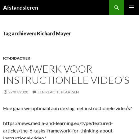
Ga
Zoeken
Afstandsleren
naar
PRIMAI
de
MENU
inhoud
Tag archieven: Richard Mayer
ICT-DIDACTIEK
RAAMWERK VOOR
INSTRUCTIONELE VIDEO’S
27/07/2020
EEN REACTIE PLAATSEN
Hoe gaan we optimaal aan de slag met instructionele video’s?
https://news.media-and-learning.eu/type/featured-
articles/the-6-tasks-framework-for-thinking-about-
instructional-video/