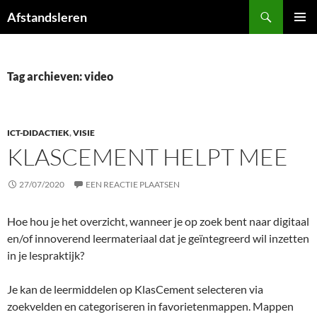
Ga
Zoeken
Afstandsleren
naar
PRIMAI
de
MENU
inhoud
Tag archieven: video
ICT-DIDACTIEK
,
VISIE
KLASCEMENT HELPT MEE
27/07/2020
EEN REACTIE PLAATSEN
Hoe hou je het overzicht, wanneer je op zoek bent naar digitaal
en/of innoverend leermateriaal dat je geïntegreerd wil inzetten
in je lespraktijk?
Je kan de leermiddelen op KlasCement selecteren via
zoekvelden en categoriseren in favorietenmappen. Mappen