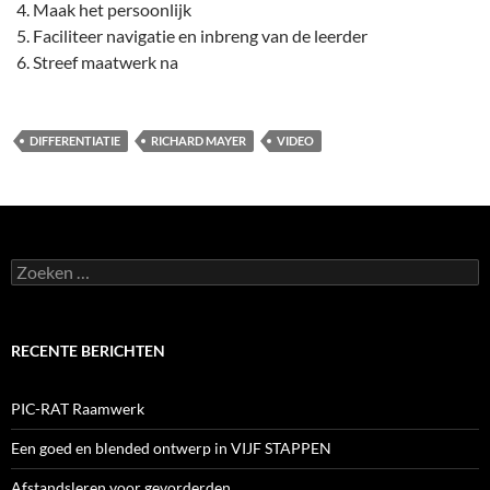
Maak het persoonlijk
Faciliteer navigatie en inbreng van de leerder
Streef maatwerk na
DIFFERENTIATIE
RICHARD MAYER
VIDEO
Zoeken
naar:
RECENTE BERICHTEN
PIC-RAT Raamwerk
Een goed en blended ontwerp in VIJF STAPPEN
Afstandsleren voor gevorderden