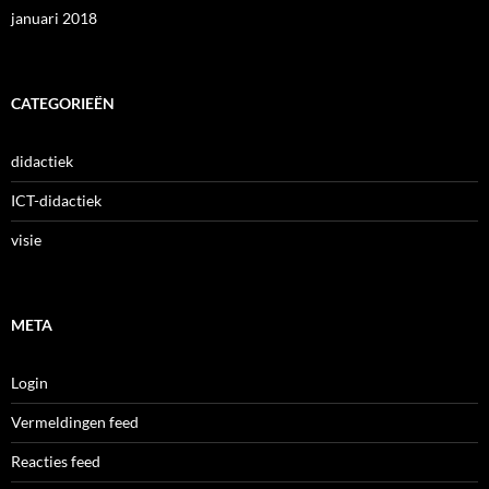
januari 2018
CATEGORIEËN
didactiek
ICT-didactiek
visie
META
Login
Vermeldingen feed
Reacties feed