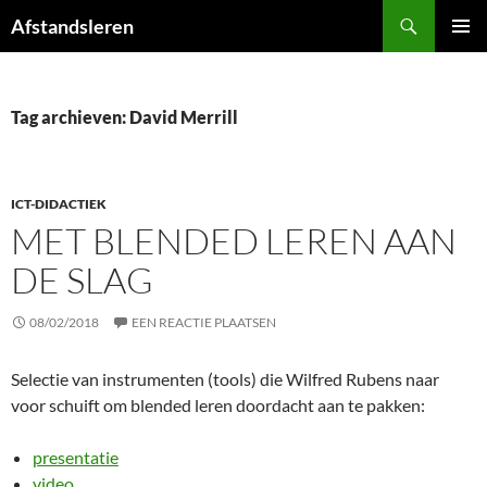
Ga
Zoeken
Afstandsleren
naar
PRIMAI
de
MENU
inhoud
Tag archieven: David Merrill
ICT-DIDACTIEK
MET BLENDED LEREN AAN
DE SLAG
08/02/2018
EEN REACTIE PLAATSEN
Selectie van instrumenten (tools) die Wilfred Rubens naar
voor schuift om blended leren doordacht aan te pakken:
presentatie
video