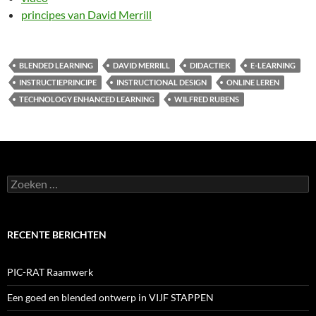
principes van David Merrill
BLENDED LEARNING
DAVID MERRILL
DIDACTIEK
E-LEARNING
INSTRUCTIEPRINCIPE
INSTRUCTIONAL DESIGN
ONLINE LEREN
TECHNOLOGY ENHANCED LEARNING
WILFRED RUBENS
Zoeken
naar:
RECENTE BERICHTEN
PIC-RAT Raamwerk
Een goed en blended ontwerp in VIJF STAPPEN