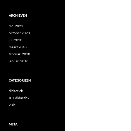
ARCHIEVEN
mei 2021
oktober 2020
juli 2020
maart 2018
februari 2018
januari 2018
CATEGORIEËN
didactiek
ICT-didactiek
visie
META