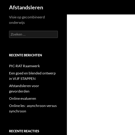
Zoeken
Afstandsleren
Ga
Visie op gecombineerd
onderwijs
naar
de
Zoeken
naar:
inhoud
RECENTE BERICHTEN
PIC-RAT Raamwerk
Een goed en blended ontwerp
in VIJF STAPPEN
Afstandsleren voor
gevorderden
Online evalueren
Online les : asynchroon versus
synchroon
RECENTE REACTIES