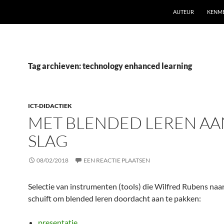
AUTEUR
KENM
Tag archieven: technology enhanced learning
ICT-DIDACTIEK
MET BLENDED LEREN AA
SLAG
08/02/2018
EEN REACTIE PLAATSEN
Selectie van instrumenten (tools) die Wilfred Rubens naa
schuift om blended leren doordacht aan te pakken:
presentatie