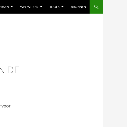
ERKEN
WEGWIJZER
TOOLS
BRONNEN
N DE
r voor