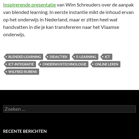
Inspirerende presentatie
van Wim Schreuders over de aanpak
van blended learning. In eerste instantie mikt de inhoud ervan
op het onderwijs in Nederland, maar er zitten heel wat
handvatten in die je kan transfereren naar het Vlaamse
onderwijs.
BLENDED LEARNING
DIDACTIEK
E-LEARNING
ICT
ICT-INTEGRATIE
ONDERWIJSTECHNOLOGIE
ONLINE LEREN
WILFRED RUBENS
Zoeken
naar:
RECENTE BERICHTEN