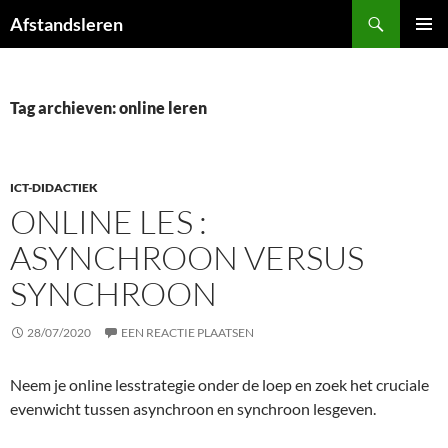
Ga
Zoeken
Afstandsleren
naar
PRIMAI
de
MENU
inhoud
Tag archieven: online leren
ICT-DIDACTIEK
ONLINE LES :
ASYNCHROON VERSUS
SYNCHROON
28/07/2020
EEN REACTIE PLAATSEN
Neem je online lesstrategie onder de loep en zoek het cruciale
evenwicht tussen asynchroon en synchroon lesgeven.