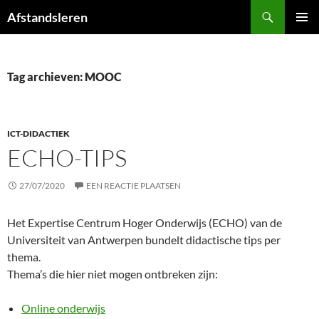
Ga
Zoeken
Afstandsleren
naar
PRIMAI
de
MENU
inhoud
Tag archieven: MOOC
ICT-DIDACTIEK
ECHO-TIPS
27/07/2020
EEN REACTIE PLAATSEN
Het Expertise Centrum Hoger Onderwijs (ECHO) van de
Universiteit van Antwerpen bundelt didactische tips per
thema.
Thema’s die hier niet mogen ontbreken zijn:
Online onderwijs