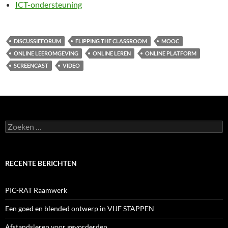
ICT-ondersteuning
DISCUSSIEFORUM
FLIPPING THE CLASSROOM
MOOC
ONLINE LEEROMGEVING
ONLINE LEREN
ONLINE PLATFORM
SCREENCAST
VIDEO
Zoeken
naar:
RECENTE BERICHTEN
PIC-RAT Raamwerk
Een goed en blended ontwerp in VIJF STAPPEN
Afstandsleren voor gevorderden