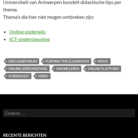
Universiteit van Antwerpen bundelt didactische tips per
thema.
Thema’s die hier niet mogen ontbreken zijn:
Online onderwijs
ICT-ondersteuning
DISCUSSIEFORUM
FLIPPING THE CLASSROOM
MOOC
ONLINE LEEROMGEVING
ONLINE LEREN
ONLINE PLATFORM
SCREENCAST
VIDEO
Zoeken
naar:
RECENTE BERICHTEN