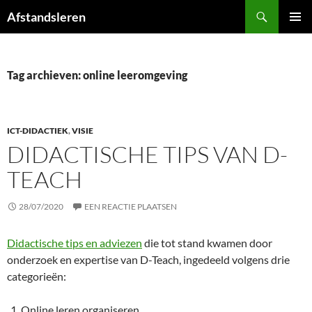
Ga
Zoeken
Afstandsleren
naar
PRIMAI
de
MENU
inhoud
Tag archieven: online leeromgeving
ICT-DIDACTIEK
,
VISIE
DIDACTISCHE TIPS VAN D-
TEACH
28/07/2020
EEN REACTIE PLAATSEN
Didactische tips en adviezen
die tot stand kwamen door
onderzoek en expertise van D-Teach, ingedeeld volgens drie
categorieën:
Online leren organiseren