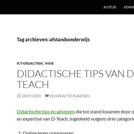
AUTEUR
KENM
Tag archieven: afstandsonderwijs
ICT-DIDACTIEK
,
VISIE
DIDACTISCHE TIPS VAN D
TEACH
28/07/2020
EEN REACTIE PLAATSEN
Didactische tips en adviezen
die tot stand kwamen door 
en expertise van D-Teach, ingedeeld volgens drie categori
Online leren organiseren