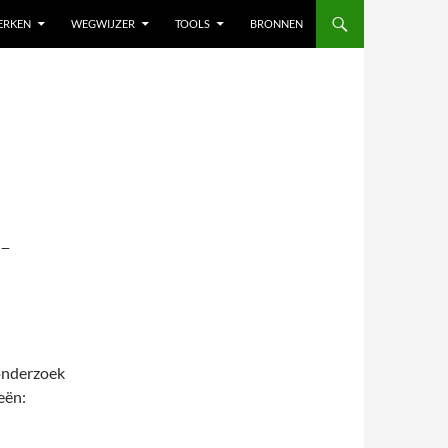
ERKEN
WEGWIJZER
TOOLS
BRONNEN
-
onderzoek
eën: