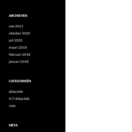
ARCHIEVEN
mei 2021
oktober 2020
juli 2020
maart 2018
februari 2018
januari 2018
CATEGORIEËN
didactiek
ICT-didactiek
visie
META