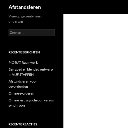
Zoeken
Afstandsleren
Ga
Visie op gecombineerd
onderwijs
naar
de
Zoeken
naar:
inhoud
RECENTE BERICHTEN
PIC-RAT Raamwerk
Een goed en blended ontwerp
in VIJF STAPPEN
Afstandsleren voor
gevorderden
Online evalueren
Online les : asynchroon versus
synchroon
RECENTE REACTIES