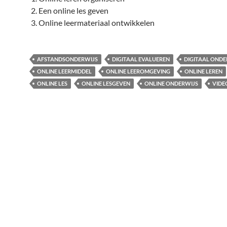
Een online les geven
Online leermateriaal ontwikkelen
AFSTANDSONDERWIJS
DIGITAAL EVALUEREN
DIGITAAL ONDE
ONLINE LEERMIDDEL
ONLINE LEEROMGEVING
ONLINE LEREN
ONLINE LES
ONLINE LESGEVEN
ONLINE ONDERWIJS
VIDE