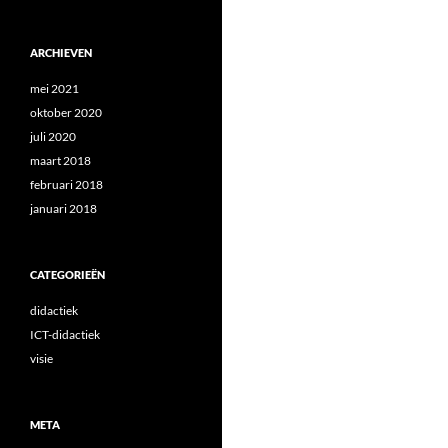
ARCHIEVEN
mei 2021
oktober 2020
juli 2020
maart 2018
februari 2018
januari 2018
CATEGORIEËN
didactiek
ICT-didactiek
visie
META