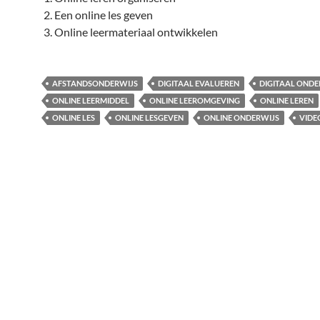
Een online les geven
Online leermateriaal ontwikkelen
AFSTANDSONDERWIJS
DIGITAAL EVALUEREN
DIGITAAL ONDE
ONLINE LEERMIDDEL
ONLINE LEEROMGEVING
ONLINE LEREN
ONLINE LES
ONLINE LESGEVEN
ONLINE ONDERWIJS
VIDE