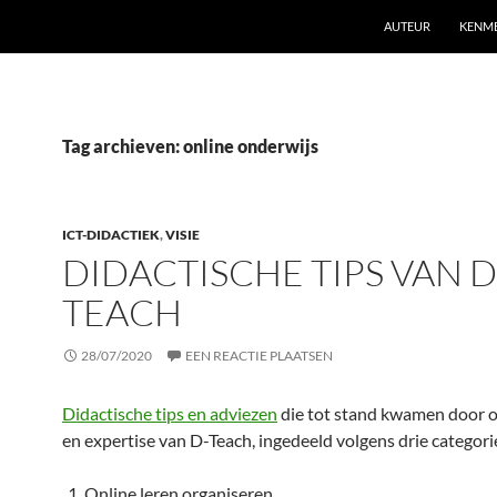
AUTEUR
KENM
Tag archieven: online onderwijs
ICT-DIDACTIEK
,
VISIE
DIDACTISCHE TIPS VAN D
TEACH
28/07/2020
EEN REACTIE PLAATSEN
Didactische tips en adviezen
die tot stand kwamen door 
en expertise van D-Teach, ingedeeld volgens drie categori
Online leren organiseren