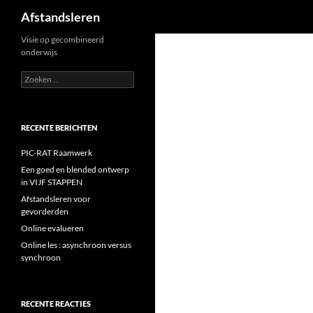
Zoeken
Afstandsleren
Ga
Visie op gecombineerd
onderwijs
naar
de
Zoeken
naar:
inhoud
RECENTE BERICHTEN
PIC-RAT Raamwerk
Een goed en blended ontwerp
in VIJF STAPPEN
Afstandsleren voor
gevorderden
Online evalueren
Online les : asynchroon versus
synchroon
RECENTE REACTIES