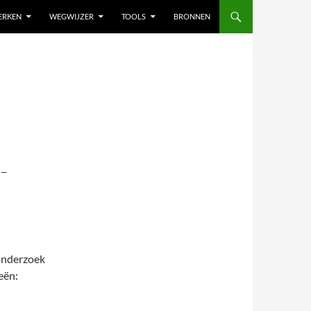
ERKEN
WEGWIJZER
TOOLS
BRONNEN
-
onderzoek
eën: