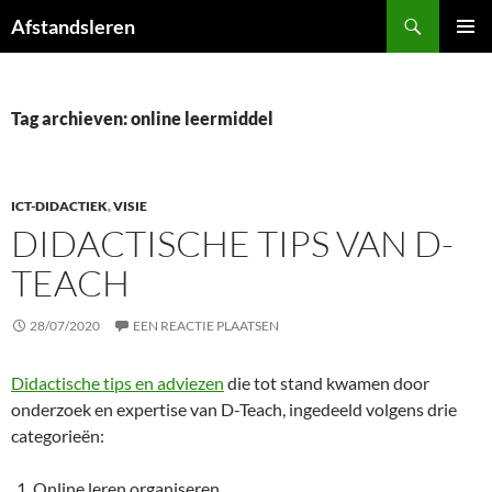
Ga
Zoeken
Afstandsleren
naar
PRIMAI
de
MENU
inhoud
Tag archieven: online leermiddel
ICT-DIDACTIEK
,
VISIE
DIDACTISCHE TIPS VAN D-
TEACH
28/07/2020
EEN REACTIE PLAATSEN
Didactische tips en adviezen
die tot stand kwamen door
onderzoek en expertise van D-Teach, ingedeeld volgens drie
categorieën:
Online leren organiseren