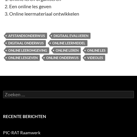
Een online les geven
Online leermateriaal ontwikkelen
AFSTANDSONDERWIJS
DIGITAAL EVALUEREN
DIGITAAL ONDERWIJS
ONLINE LEERMIDDEL
ONLINE LEEROMGEVING
ONLINE LEREN
ONLINE LES
ONLINE LESGEVEN
ONLINE ONDERWIJS
VIDEOLES
Zoeken
naar:
RECENTE BERICHTEN
PIC-RAT Raamwerk